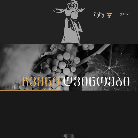
ᲛᲔᲜᲣ
GE
EN
ჩვენი
ღვინოები