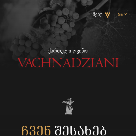
ᲛᲔᲜᲣ
GE
EN
ᲥᲐᲠᲗᲣᲚᲘ ᲦᲕᲘᲜᲝ
ჩვენ
შესახებ