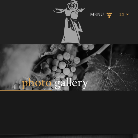
MENU
EN
GE
photo
gallery